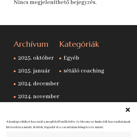
Nincs megjeleníthető bejegyzés.
Archívum
Kategóriák
2025. október
Egyéb
2025. január
sétáló coaching
2024. december
2024. november
A honlap sütiket használ a megfelelő működés és bizonyos funkciók használatának
biztosítása miatt. Kérlek, fogadd el a zavartalan böngészés miatt.