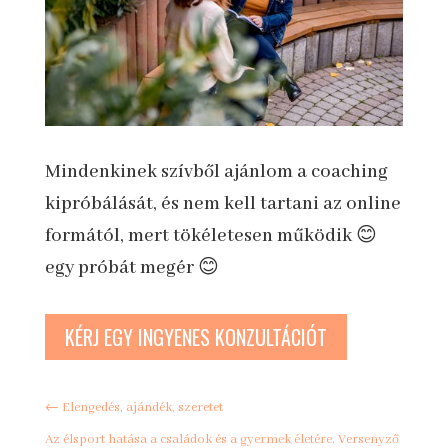
Mindenkinek szívből ajánlom a coaching
kipróbálását, és nem kell tartani az online
formától, mert tökéletesen működik 😊
egy próbát megér 😊
KÉRJ EGY INGYENES KONZULTÁCIÓT
←
Elengedés, ajándék, szeretet
Az élsport hatása a családok és a gyermek életére. Versenyző